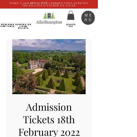
JUSQU'À
10%
DÉSACTIVÉ
LORSQUE VOUS ACHETEZ
VOS BILLETS D'ENTRÉE EN LIGNE
ME
NU
RÉSERVER
Achetez EN
ACHATS
UNE TABLE
LIGNE
SAC
Billets
Admission
Tickets 18th
February 2022