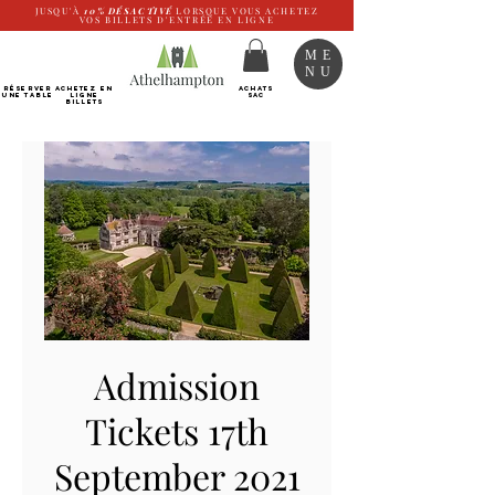
JUSQU'À
10%
DÉSACTIVÉ
LORSQUE VOUS ACHETEZ
VOS BILLETS D'ENTRÉE EN LIGNE
ME
NU
RÉSERVER
Achetez EN
ACHATS
UNE TABLE
LIGNE
SAC
Billets
Admission
Tickets 17th
September 2021