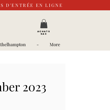
S D'ENTRÉE EN LIGNE
ACHATS
SAC
Athelhampton
-
More
mber 2023