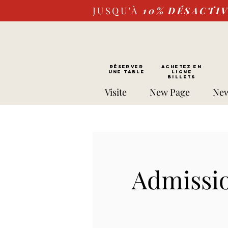
JUSQU'À
10%
DÉSACTI
RÉSERVER
Achetez EN
UNE TABLE
LIGNE
Billets
Visite
New Page
New
Admissio