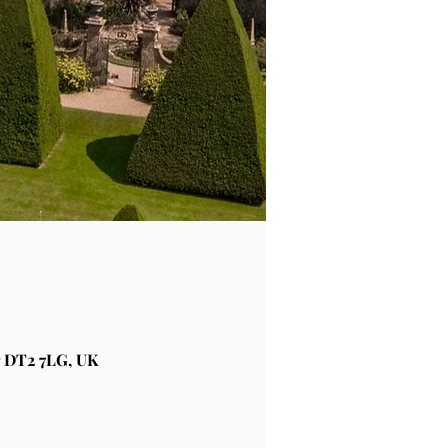
 DT2 7LG, UK