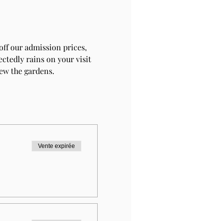
ff our admission prices, 
ctedly rains on your visit 
iew the gardens.
Vente expirée