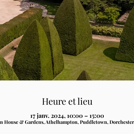
Heure et lieu
17 janv. 2024, 10:00 – 15:00
n House & Gardens, Athelhampton, Puddletown, Dorchester