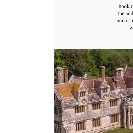
Bookin
the add
and it 
w