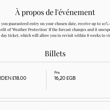
À propos de l'événement
 you guaranteed entry on your chosen date, receive up to 10% o
fit of 'Weather Protection' If the forcast changes and it unexpe
 day ticket, which will allow you to revisit within 8 weeks to v
Billets
Prix
DEN £18.00
16,20 £GB