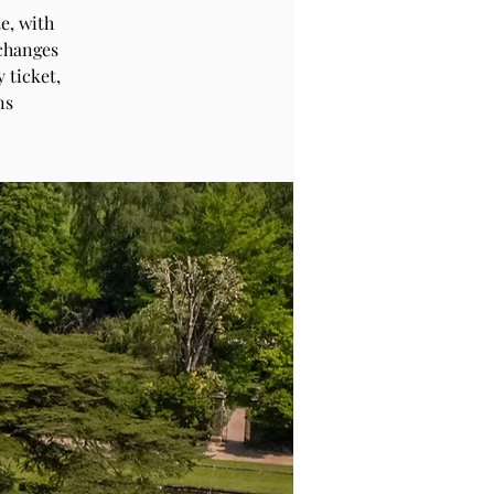
e, with
 changes
 ticket,
ns