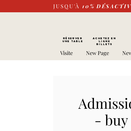
JUSQU'À
10%
DÉSACTI
RÉSERVER
Achetez EN
UNE TABLE
LIGNE
Billets
Visite
New Page
New
Admissio
- buy