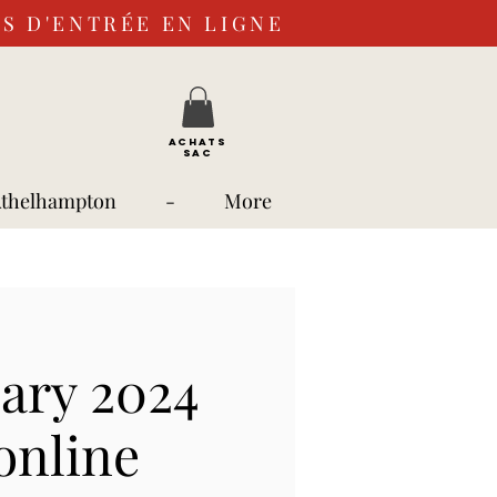
S D'ENTRÉE EN LIGNE
ACHATS
SAC
Athelhampton
-
More
uary 2024
online