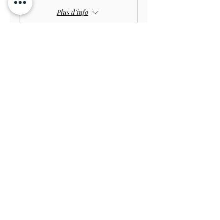
Plus d'info
Prix
4,00 £GB
Vente expirée
Type de billet
Child GARDEN
Prix
3,00 £GB
Vente expirée
Type de billet
Disabled Child GARDEN
Prix