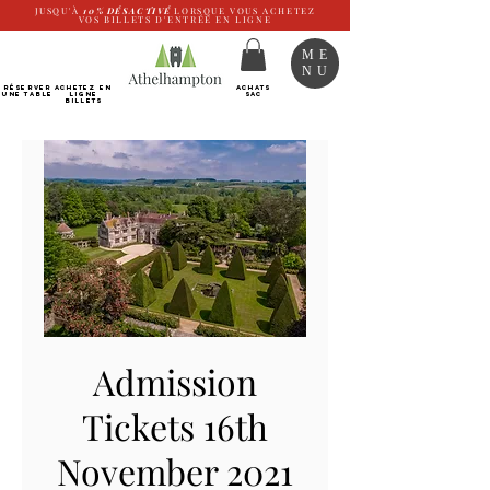
JUSQU'À
10%
DÉSACTIVÉ
LORSQUE VOUS ACHETEZ
VOS BILLETS D'ENTRÉE EN LIGNE
ME
NU
RÉSERVER
Achetez EN
ACHATS
UNE TABLE
LIGNE
SAC
Billets
Admission
Tickets 16th
November 2021