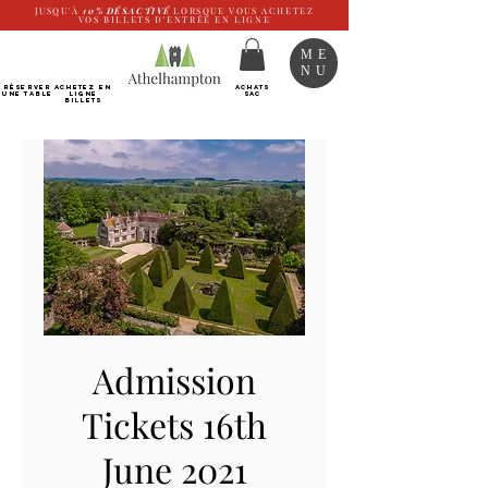
JUSQU'À
10%
DÉSACTIVÉ
LORSQUE VOUS ACHETEZ
VOS BILLETS D'ENTRÉE EN LIGNE
ME
NU
RÉSERVER
Achetez EN
ACHATS
UNE TABLE
LIGNE
SAC
Billets
Admission
Tickets 16th
June 2021