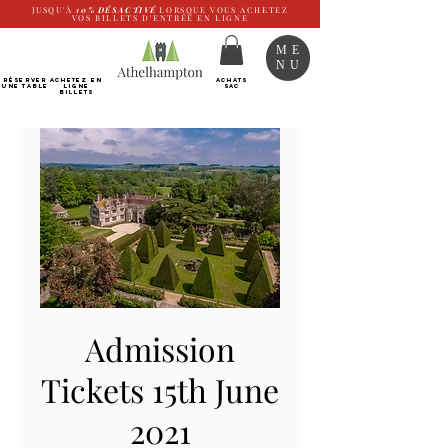
JUSQU'À
10%
DÉSACTIVÉ
LORSQUE VOUS ACHETEZ
VOS BILLETS D'ENTRÉE EN LIGNE
ME
NU
RÉSERVER
Achetez EN
ACHATS
UNE TABLE
LIGNE
SAC
Billets
Admission
Tickets 15th June
2021