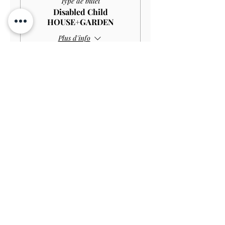
Type de billet
Disabled Child
HOUSE+GARDEN
Plus d'info
Prix
4,00 £GB
Vente expirée
Type de billet
Child GARDEN
Prix
3,00 £GB
Vente expirée
Type de billet