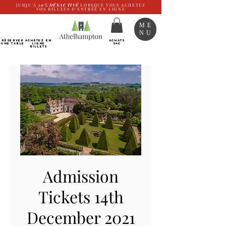
JUSQU'À
10%
DÉSACTIVÉ
LORSQUE VOUS ACHETEZ
VOS BILLETS D'ENTRÉE EN LIGNE
ME
NU
RÉSERVER
Achetez EN
ACHATS
UNE TABLE
LIGNE
SAC
Billets
Admission
Tickets 14th
December 2021