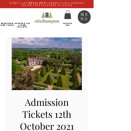
JUSQU'À
10%
DÉSACTIVÉ
LORSQUE VOUS ACHETEZ
VOS BILLETS D'ENTRÉE EN LIGNE
ME
NU
RÉSERVER
Achetez EN
ACHATS
UNE TABLE
LIGNE
SAC
Billets
Admission
Tickets 12th
October 2021