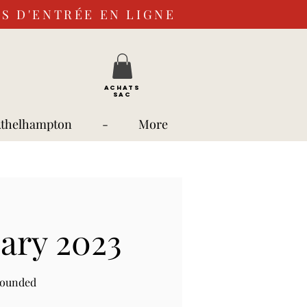
S D'ENTRÉE EN LIGNE
ACHATS
SAC
Athelhampton
-
More
ary 2023
rounded