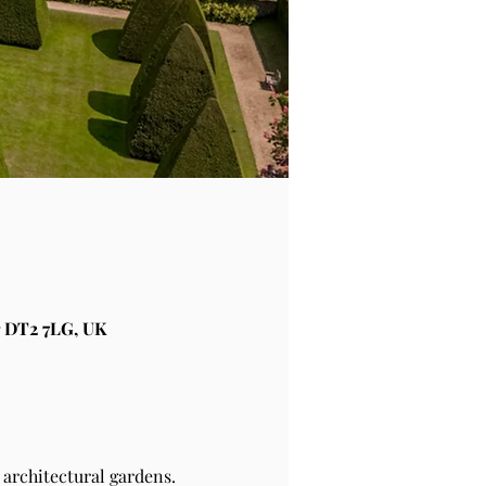
 DT2 7LG, UK
architectural gardens.