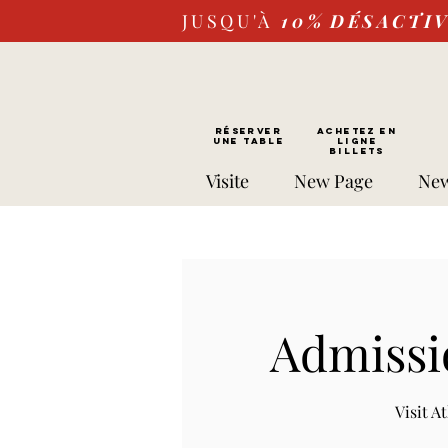
JUSQU'À
10%
DÉSACTI
RÉSERVER
Achetez EN
UNE TABLE
LIGNE
Billets
Visite
New Page
New
Admissi
Visit 