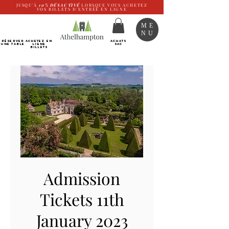
JUSQU'À
10%
DÉSACTIVÉ
LORSQUE VOUS ACHETEZ
VOS BILLETS D'ENTRÉE EN LIGNE
ME
NU
RÉSERVER
Achetez EN
ACHATS
UNE TABLE
LIGNE
SAC
Billets
Admission
Tickets 11th
January 2023