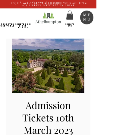
JUSQU'À
10%
DÉSACTIVÉ
LORSQUE VOUS ACHETEZ
VOS BILLETS D'ENTRÉE EN LIGNE
ME
NU
RÉSERVER
Achetez EN
ACHATS
UNE TABLE
LIGNE
SAC
Billets
Admission
Tickets 10th
March 2023