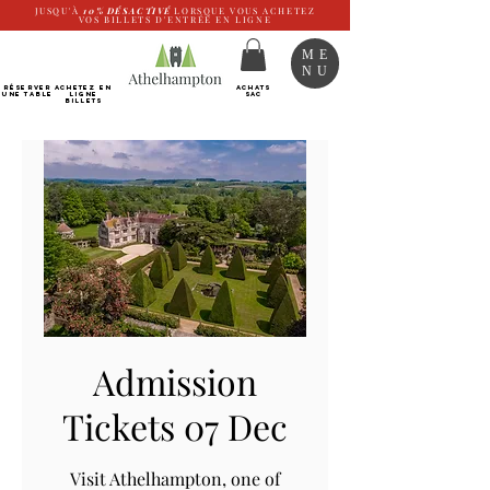
JUSQU'À
10%
DÉSACTIVÉ
LORSQUE VOUS ACHETEZ
VOS BILLETS D'ENTRÉE EN LIGNE
ME
NU
RÉSERVER
Achetez EN
ACHATS
UNE TABLE
LIGNE
SAC
Billets
Admission
Tickets 07 Dec
Visit Athelhampton, one of