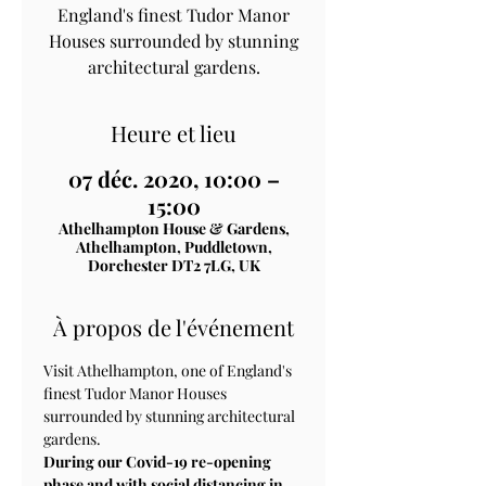
England's finest Tudor Manor
Houses surrounded by stunning
architectural gardens.
Heure et lieu
07 déc. 2020, 10:00 –
15:00
Athelhampton House & Gardens,
Athelhampton, Puddletown,
Dorchester DT2 7LG, UK
À propos de l'événement
Visit Athelhampton, one of England's 
finest Tudor Manor Houses 
surrounded by stunning architectural 
gardens.
During our Covid-19 re-opening 
phase and with social distancing in 