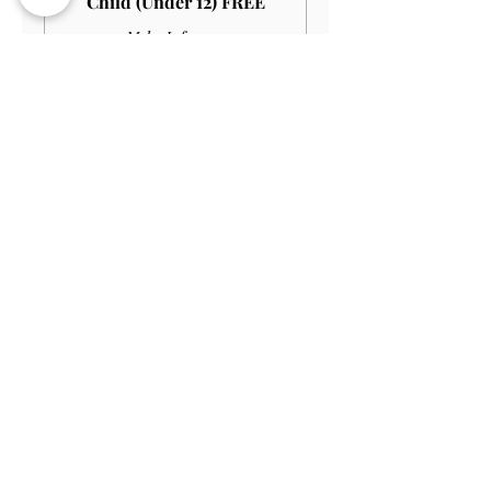
Child (Under 12) FREE
Mehr Infos
Preis
0,00 £
Verkauf beendet
Tickettyp
Adult HOUSE+GARDEN
£18.00
Mehr Infos
Preis
16,20 £
Verkauf beendet
Tickettyp