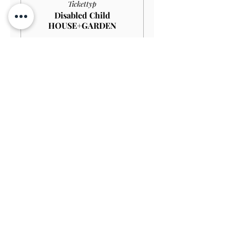
Tickettyp
Disabled Child
HOUSE+GARDEN
Mehr Infos
Preis
4,00 £
Verkauf beendet
Tickettyp
Child GARDEN
Preis
3,00 £
Verkauf beendet
Tickettyp