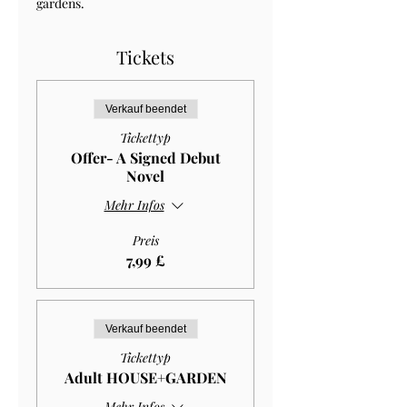
gardens.
Tickets
Verkauf beendet
Tickettyp
Offer- A Signed Debut
Novel
Mehr Infos
Preis
7,99 £
Verkauf beendet
Tickettyp
Adult HOUSE+GARDEN
Mehr Infos