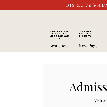
BIS ZU
10%
AU
BUCHEN SIE
ONLINE
SONNTAG
kaufen
Mittagesse
Tickets
n
Besuchen
New Page
Admissi
Visit 