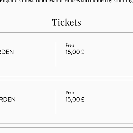
 England's finest Tudor Manor Houses surrounded by stunning 
Tickets
Preis
RDEN
16,00 £
Preis
ARDEN
15,00 £