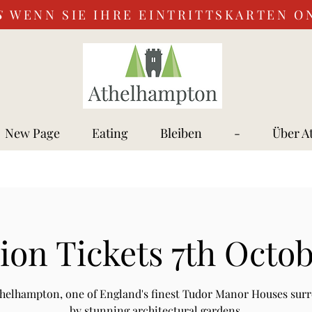
S
WENN SIE IHRE EINTRITTSKARTEN O
New Page
Eating
Bleiben
-
Über A
on Tickets 7th Octo
Athelhampton, one of England's finest Tudor Manor Houses sur
by stunning architectural gardens.