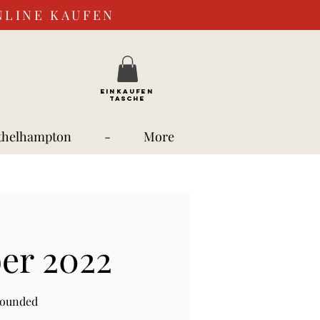
NLINE KAUFEN
EINKAUFEN
TASCHE
thelhampton
-
More
ber 2022
rounded