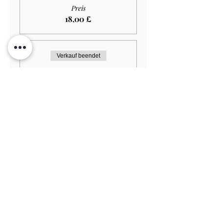
Preis
18,00 £
Verkauf beendet
Tickettyp
Adult GARDEN ONLY
£12.00
Mehr Infos
Preis
10,80 £
Verkauf beendet
Tickettyp
Student GARDEN ONLY
£9.00