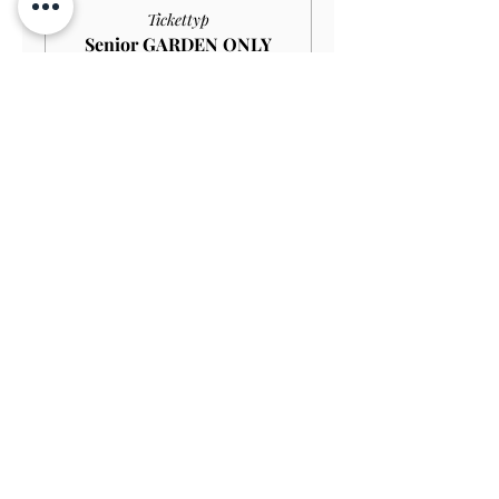
Tickettyp
Senior GARDEN ONLY
£10.00
Mehr Infos
Preis
9,00 £
Verkauf beendet
Tickettyp
Student GARDEN ONLY
£9.00
Mehr Infos
Preis
8,10 £