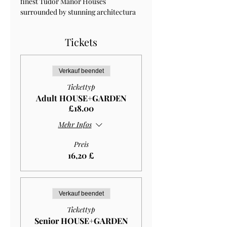
finest Tudor Manor Houses 
surrounded by stunning architectura 
Tickets
Verkauf beendet
Tickettyp
Adult HOUSE+GARDEN
£18.00
Mehr Infos
Preis
16,20 £
Verkauf beendet
Tickettyp
Senior HOUSE+GARDEN