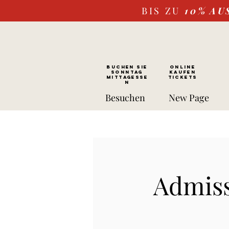
BIS ZU
10%
AU
BUCHEN SIE
ONLINE
SONNTAG
kaufen
Mittagesse
Tickets
n
Besuchen
New Page
Admiss