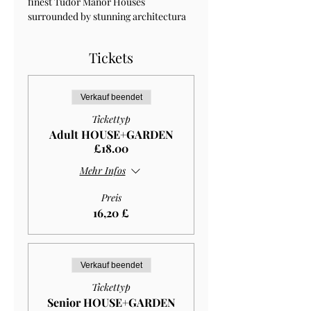
finest Tudor Manor Houses 
surrounded by stunning architectura 
Tickets
Verkauf beendet
Tickettyp
Adult HOUSE+GARDEN
£18.00
Mehr Infos
Preis
16,20 £
Verkauf beendet
Tickettyp
Senior HOUSE+GARDEN