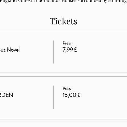
 England's finest Tudor Manor Houses surrounded by stunning 
Tickets
Preis
ut Novel
7,99 £
Preis
RDEN
15,00 £