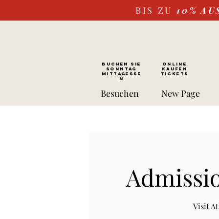
BIS ZU
10%
AU
BUCHEN SIE
ONLINE
SONNTAG
kaufen
Mittagesse
Tickets
n
Besuchen
New Page
Admissio
Visit 