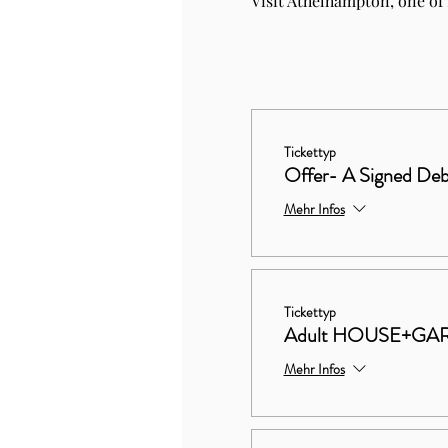
Visit Athelhampton, one of
Tickettyp
Offer- A Signed Deb
Mehr Infos
Tickettyp
Adult HOUSE+GA
Mehr Infos