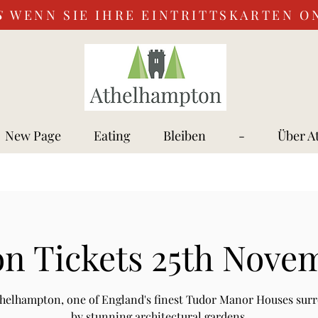
S
WENN SIE IHRE EINTRITTSKARTEN O
New Page
Eating
Bleiben
-
Über A
n Tickets 25th Nove
Athelhampton, one of England's finest Tudor Manor Houses sur
by stunning architectural gardens.