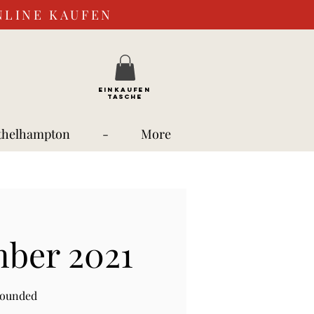
NLINE KAUFEN
EINKAUFEN
TASCHE
thelhampton
-
More
mber 2021
rounded