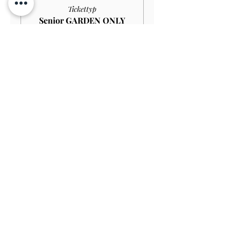
Tickettyp
Senior GARDEN ONLY
£10.00
Mehr Infos
Preis
9,00 £
Verkauf beendet
Tickettyp
Student GARDEN ONLY
£9.00
Mehr Infos
Preis
8,10 £