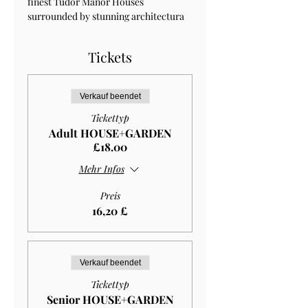
finest Tudor Manor Houses 
surrounded by stunning architectura 
Tickets
Verkauf beendet
Tickettyp
Adult HOUSE+GARDEN
£18.00
Mehr Infos
Preis
16,20 £
Verkauf beendet
Tickettyp
Senior HOUSE+GARDEN