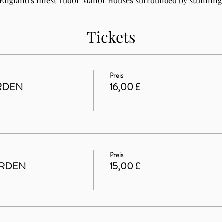
 England's finest Tudor Manor Houses surrounded by stunning 
Tickets
Preis
RDEN
16,00 £
Preis
ARDEN
15,00 £