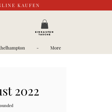
NLINE KAUFEN
EINKAUFEN
TASCHE
thelhampton
-
More
ust 2022
rounded