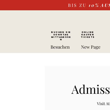
BIS ZU
10%
AU
BUCHEN SIE
ONLINE
SONNTAG
kaufen
Mittagesse
Tickets
n
Besuchen
New Page
Admissi
Visit 