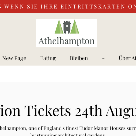
S
WENN SIE IHRE EINTRITTSKARTEN O
New Page
Eating
Bleiben
-
Über A
on Tickets 24th Aug
Athelhampton, one of England's finest Tudor Manor Houses sur
by stunning architectural gardens.