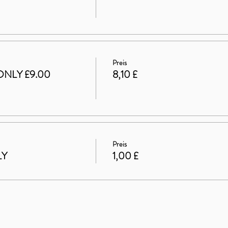
Preis
ONLY £9.00
8,10 £
Preis
LY
1,00 £