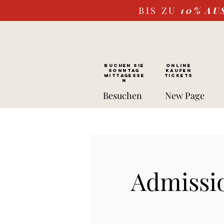
BIS ZU
10%
AU
BUCHEN SIE
ONLINE
SONNTAG
kaufen
Mittagesse
Tickets
n
Besuchen
New Page
Admissio