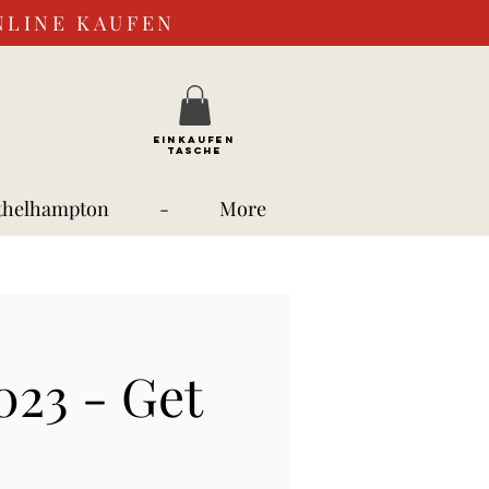
NLINE KAUFEN
EINKAUFEN
TASCHE
thelhampton
-
More
023 - Get