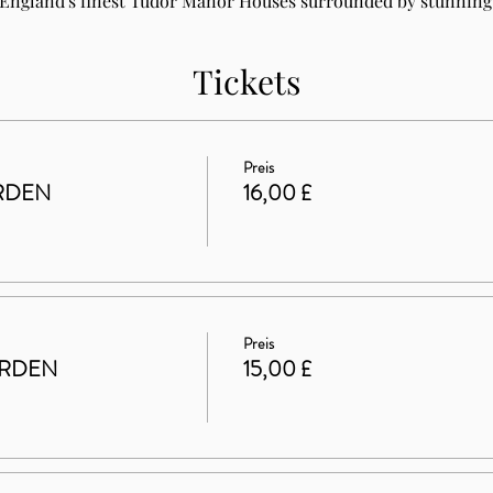
 England's finest Tudor Manor Houses surrounded by stunning 
Tickets
Preis
RDEN
16,00 £
Preis
ARDEN
15,00 £