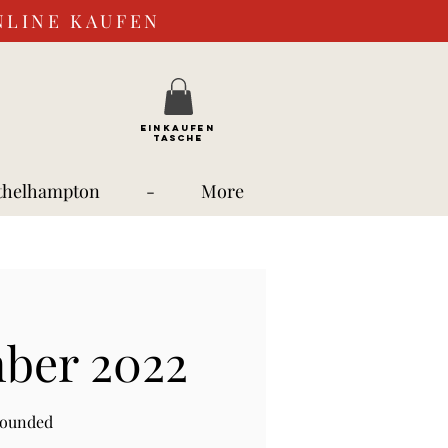
NLINE KAUFEN
EINKAUFEN
TASCHE
thelhampton
-
More
mber 2022
rounded