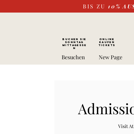
BIS ZU
10%
AU
BUCHEN SIE
ONLINE
SONNTAG
kaufen
Mittagesse
Tickets
n
Besuchen
New Page
Admissio
Visit 