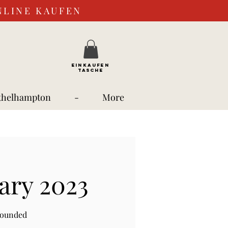
NLINE KAUFEN
EINKAUFEN
TASCHE
thelhampton
-
More
ary 2023
rounded