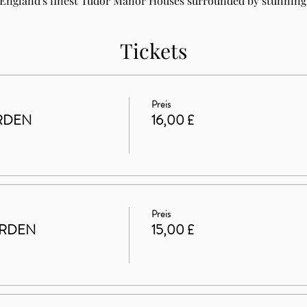
 England's finest Tudor Manor Houses surrounded by stunning 
Tickets
Preis
RDEN
16,00 £
Preis
ARDEN
15,00 £