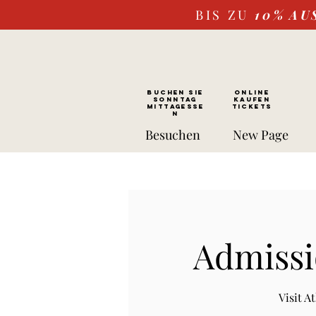
BIS ZU
10%
AU
BUCHEN SIE
ONLINE
SONNTAG
kaufen
Mittagesse
Tickets
n
Besuchen
New Page
Admissi
Visit 