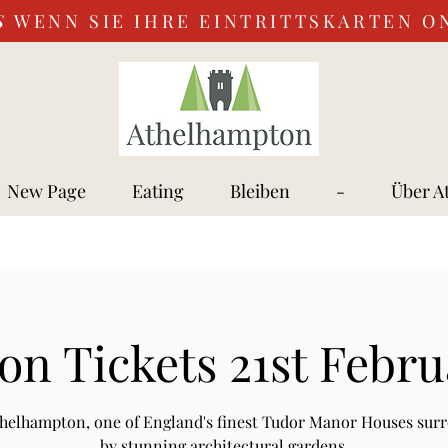
S
WENN SIE IHRE EINTRITTSKARTEN O
New Page
Eating
Bleiben
-
Über A
on Tickets 21st Febru
Athelhampton, one of England's finest Tudor Manor Houses sur
by stunning architectural gardens.