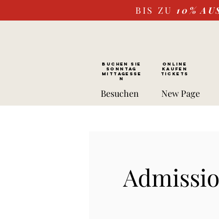
BIS ZU
10%
AU
BUCHEN SIE
ONLINE
SONNTAG
kaufen
Mittagesse
Tickets
n
Besuchen
New Page
Admissio