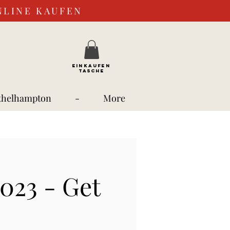
NLINE KAUFEN
EINKAUFEN
TASCHE
thelhampton
-
More
023 - Get