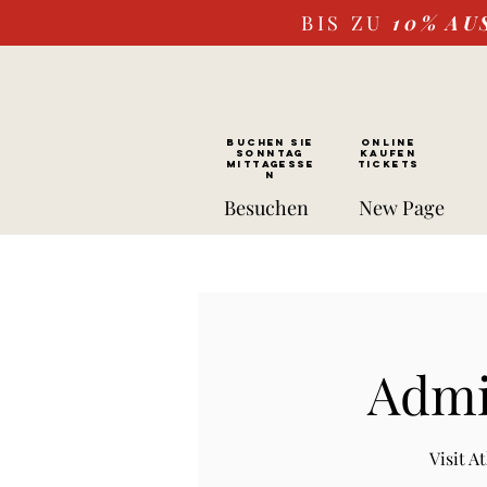
BIS ZU
10%
AU
BUCHEN SIE
ONLINE
SONNTAG
kaufen
Mittagesse
Tickets
n
Besuchen
New Page
Admi
Visit 