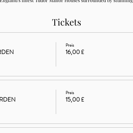
 England's finest Tudor Manor Houses surrounded by stunning 
Tickets
Preis
RDEN
16,00 £
Preis
ARDEN
15,00 £