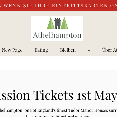
S
WENN SIE IHRE EINTRITTSKARTEN O
New Page
Eating
Bleiben
-
Über A
ssion Tickets 1st May
Athelhampton, one of England's finest Tudor Manor Houses sur
by stunning architectural gardens.