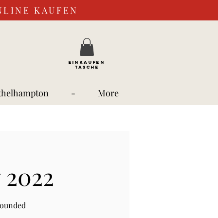
NLINE KAUFEN
EINKAUFEN
TASCHE
thelhampton
-
More
 2022
rounded