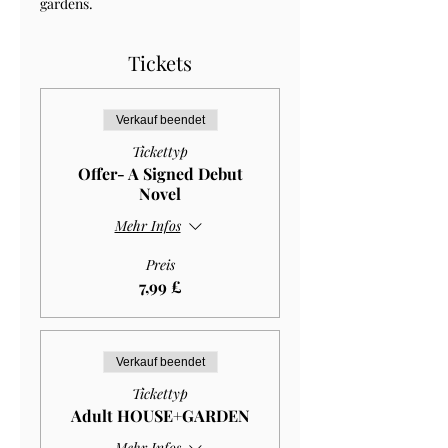
gardens.
Tickets
Verkauf beendet
Tickettyp
Offer- A Signed Debut
Novel
Mehr Infos
Preis
7,99 £
Verkauf beendet
Tickettyp
Adult HOUSE+GARDEN
Mehr Infos