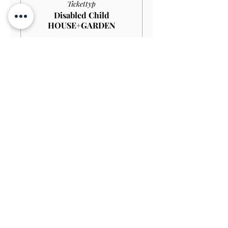
Tickettyp
Disabled Child
HOUSE+GARDEN
Mehr Infos
Preis
4,00 £
Verkauf beendet
Tickettyp
Child GARDEN
Preis
3,00 £
Verkauf beendet
Tickettyp