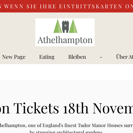
S
WENN SIE IHRE EINTRITTSKARTEN O
New Page
Eating
Bleiben
-
Über A
n Tickets 18th Nove
Athelhampton, one of England's finest Tudor Manor Houses sur
by stunning architectural gardens.