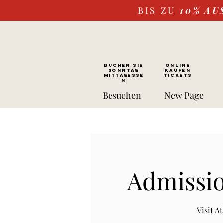
BIS ZU
10%
AU
BUCHEN SIE
ONLINE
SONNTAG
kaufen
Mittagesse
Tickets
n
Besuchen
New Page
Admissio
Visit 