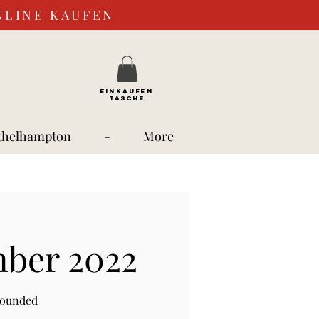
NLINE KAUFEN
EINKAUFEN
TASCHE
thelhampton
-
More
mber 2022
rounded