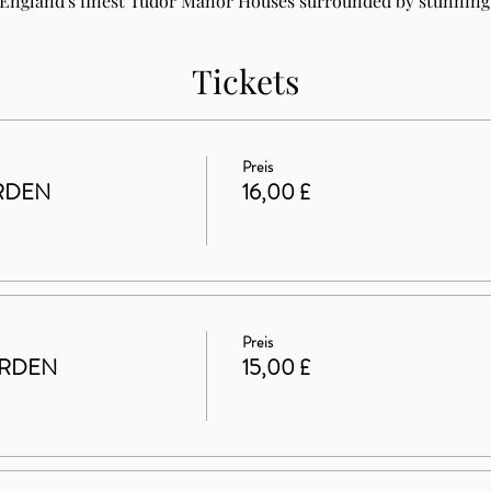
 England's finest Tudor Manor Houses surrounded by stunning 
Tickets
Preis
RDEN
16,00 £
Preis
ARDEN
15,00 £