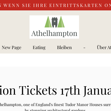
S
WENN SIE IHRE EINTRITTSKARTEN O
New Page
Eating
Bleiben
-
Über A
on Tickets 17th Janu
Athelhampton, one of England's finest Tudor Manor Houses sur
by stunning architectural gardens.