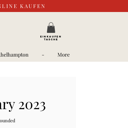
NLINE KAUFEN
EINKAUFEN
TASCHE
thelhampton
-
More
ary 2023
rounded