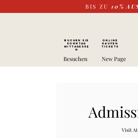
BIS ZU
10%
AU
BUCHEN SIE
ONLINE
SONNTAG
kaufen
Mittagesse
Tickets
n
Besuchen
New Page
Admissi
Visit 