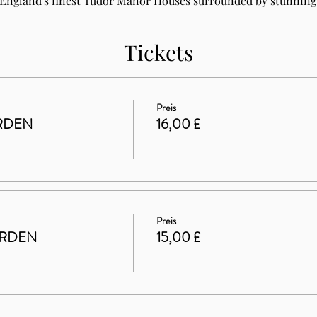
 England's finest Tudor Manor Houses surrounded by stunning 
Tickets
Preis
RDEN
16,00 £
Preis
ARDEN
15,00 £