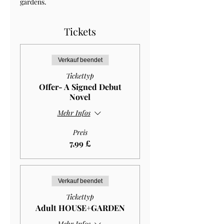
gardens.
Tickets
Verkauf beendet
Tickettyp
Offer- A Signed Debut
Novel
Mehr Infos
Preis
7,99 £
Verkauf beendet
Tickettyp
Adult HOUSE+GARDEN
Mehr Infos