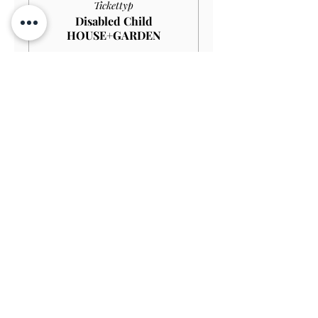
Tickettyp
Disabled Child
HOUSE+GARDEN
Mehr Infos
Preis
4,00 £
Verkauf beendet
Tickettyp
Child GARDEN
Preis
3,00 £
Verkauf beendet
Tickettyp