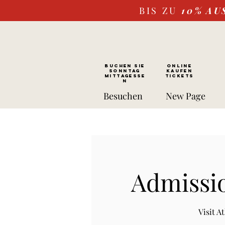
BIS ZU
10%
AU
BUCHEN SIE
ONLINE
SONNTAG
kaufen
Mittagesse
Tickets
n
Besuchen
New Page
Admissio
Visit 