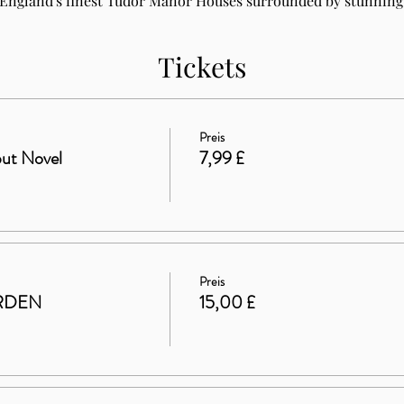
 England's finest Tudor Manor Houses surrounded by stunning 
Tickets
Preis
ut Novel
7,99 £
Preis
RDEN
15,00 £