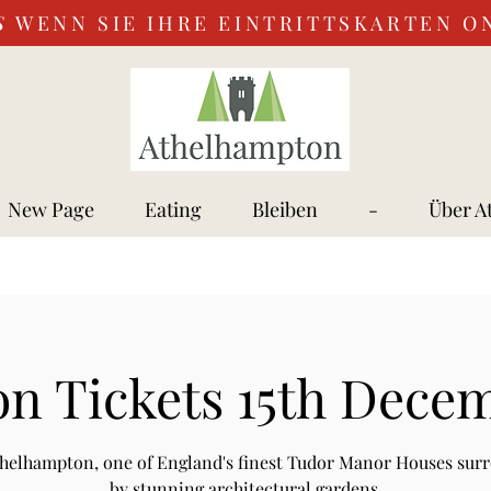
S
WENN SIE IHRE EINTRITTSKARTEN O
New Page
Eating
Bleiben
-
Über A
n Tickets 15th Dece
Athelhampton, one of England's finest Tudor Manor Houses sur
by stunning architectural gardens.