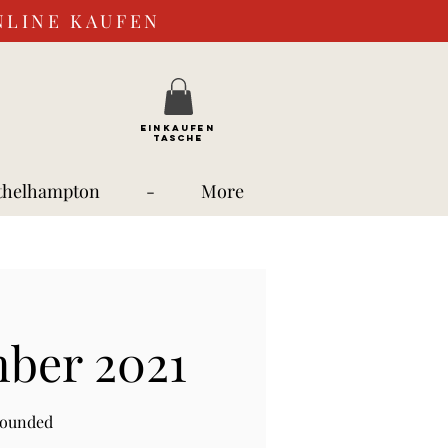
NLINE KAUFEN
EINKAUFEN
TASCHE
thelhampton
-
More
mber 2021
rounded