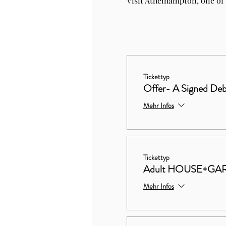
Visit Athelhampton, one of
Tickettyp
Offer- A Signed Deb
Mehr Infos
Tickettyp
Adult HOUSE+GA
Mehr Infos