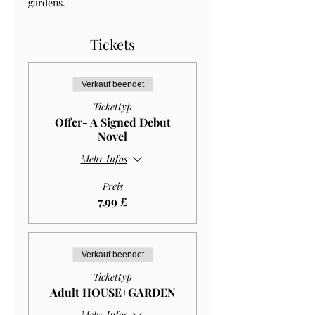
gardens.
Tickets
Verkauf beendet
Tickettyp
Offer- A Signed Debut
Novel
Mehr Infos
Preis
7,99 £
Verkauf beendet
Tickettyp
Adult HOUSE+GARDEN
Mehr Infos