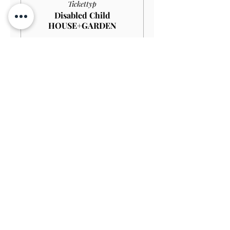
Tickettyp
Disabled Child
HOUSE+GARDEN
Mehr Infos
Preis
4,00 £
Verkauf beendet
Tickettyp
Child GARDEN
Preis
3,00 £
Verkauf beendet
Tickettyp