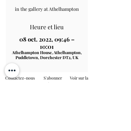
in the gallery at Athelhampton
Heure et lieu
08 oct. 2022, 09:46 –
10:01
Athelhampton House, Athelhampton,
Puddletown, Dorchester DT2, UK
Contactez-nous S'abonner
Voir sur la
carte
TERMS & CONDITIONS
PRIVACY & COOKIE POLICY
ACCESSIBILITY STATEME
NT
JOBS AT ATHELHAMPTON
Athelhampton House & Gardens
Puddletown