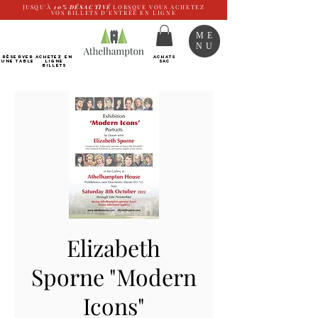
JUSQU'À
10%
DÉSACTIVÉ
LORSQUE VOUS ACHETEZ
VOS BILLETS D'ENTRÉE EN LIGNE
ME
NU
RÉSERVER
Achetez EN
ACHATS
UNE TABLE
LIGNE
SAC
Billets
Elizabeth
Sporne "Modern
Icons"