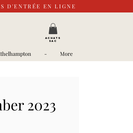
S D'ENTRÉE EN LIGNE
ACHATS
SAC
Athelhampton
-
More
mber 2023