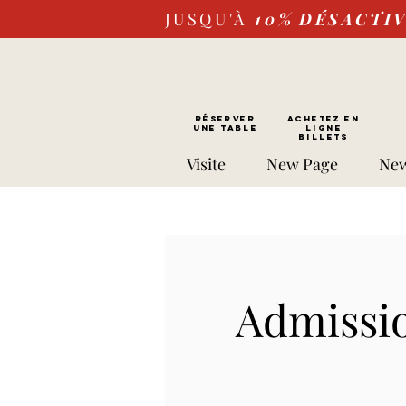
JUSQU'À
10%
DÉSACTI
RÉSERVER
Achetez EN
UNE TABLE
LIGNE
Billets
Visite
New Page
New
Admissio