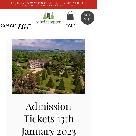
JUSQU'À
10%
DÉSACTIVÉ
LORSQUE VOUS ACHETEZ
VOS BILLETS D'ENTRÉE EN LIGNE
ME
NU
RÉSERVER
Achetez EN
ACHATS
UNE TABLE
LIGNE
SAC
Billets
Admission
Tickets 13th
January 2023